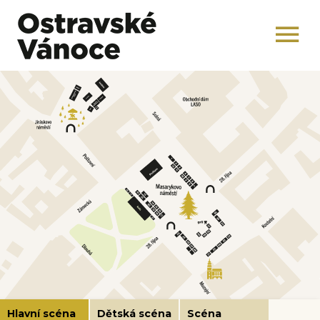
Hlavní scéna
Dětská scéna
Scéna