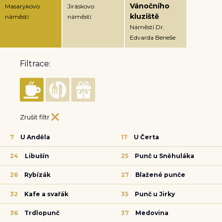
Vánočního
Masarykovo
Jiráskovo
kluziště
náměstí
náměstí
Náměstí Dr.
Edvarda Beneše
Filtrace:
Zrušit filtr
7
U Anděla
17
U Čerta
24
Libušín
25
Punč u Sněhuláka
26
Rybízák
27
Blažené punče
32
Kafe a svařák
35
Punč u Jirky
36
Trdlopunč
37
Medovina